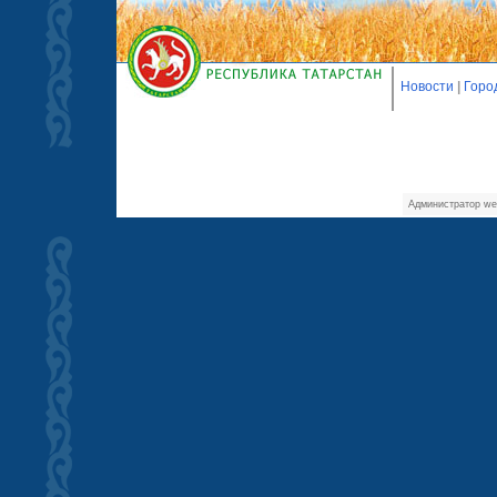
Новости
|
Горо
Администратор we