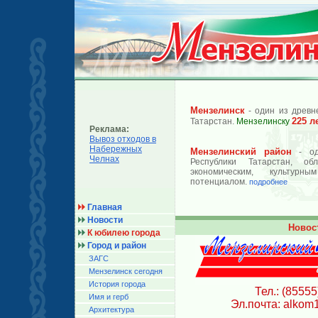
Мензелинск
- один из древн
225 л
Татарстан.
Мензелинску
Реклама:
Вывоз отходов в
Набережных
Мензелинский район
- од
Челнах
Республики Татарстан, об
экономическим, культурн
потенциалом.
подробнее
Главная
Новости
Новос
К юбилею города
Город и район
ЗАГС
Мензелинск сегодня
История города
Тел.: (85555
Имя и герб
Эл.почта: alkom
Архитектура