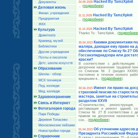
Hacked By TamzXploit
Документы
24.06.2026
подробнее
... (
)
Деловая жизнь
Финан. учреждения
Hacked By TamzXploit
11.11.2026
Предприятия
подробнее
... (
)
ЖКХ
Hacked By TamzXploit
Культура
11.10.2026
подробнее
Thanks To : TamzXploit
... (
Драмтеатр
Краевед. музей
Какими документами по
30.04.2015
Библиотеки
маляра, дающая ему право на 
обеспечение по Списку № 2? Об
Другие учреждения
Госсанэпиднадзора или достат
Поэты и писатели
краски?
Детс. школа искусств
В соответствии с действующим з
досрочное назначение трудовой пен
Образование
со Списком № 2 (раздел XXXIII)
Школы - обзор
постоянно в течение полного рабо
подробнее
вредными в
... (
)
МСХ техникум
Пед. колледж
Имеют ли право на дос
30.04.2015
Мед. колледж
страховой пенсии по старости 
мастера, занятые на строительс
Здравоохранение
разделом XXVII
Связь и Интернет
«Строительство, реконструкция, 
Фотогалерея города
реставрация и ремонт зданий, со
Списка № 2? В соответствии с де
Парк Победы
правом на досрочное назначение т
Деревня Топасево
подробнее
соо
... (
)
Мензелинские пейзажи
Об уточнении адресов 
01.04.2015
Новостройки города
Президента Россиийской Феде
Справочник
В связи с празднованием 70 –й год