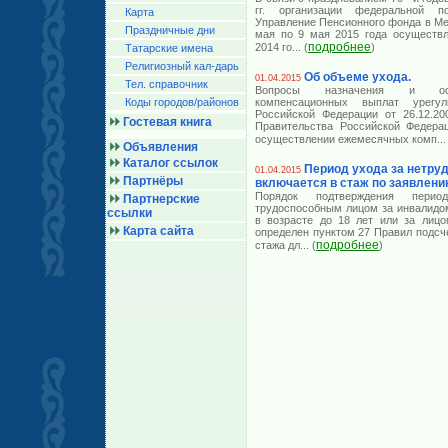
гг. организации федеральной 
Карта
Управление Пенсионного фонда в Ме
Праздничные дни
мая по 9 мая 2015 года осуществл
подробнее
2014 го
... (
)
Татарские имена
Религиозный кал-дарь
Об объеме ухода.
01.04.2015
Тел. справочник
Вопросы назначения и осу
Коды городов/райoнов
компенсационных выплат урегу
Российской Федерации от 26.12.2
Гостевая книга
Правительства Российской Федера
осуществлении ежемесячных комп
...
Объявления
Каталог ссылок
Период ухода за нетр
01.04.2015
Партнёры
включается в стаж по заявлени
Порядок подтверждения перио
Партнерские
трудоспособным лицом за инвалидом
ссылки
в возрасте до 18 лет или за лицо
Карта сайта
определен пунктом 27 Правил подсч
подробнее
стажа дл
... (
)