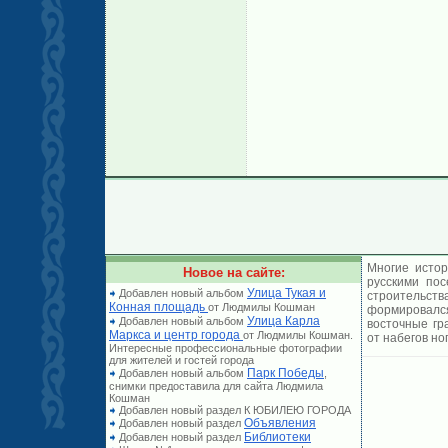
Многие истор
Новое на сайте:
русскими по
Улица Тукая и
Добавлен новый альбом
строительст
Конная площадь
от Людмилы Кошман
формировался
Улица Карла
Добавлен новый альбом
восточные гр
Маркса и центр города
от Людмилы Кошман.
от набегов но
Интересные профессиональные фотографии
для жителей и гостей города
Парк Победы
Добавлен новый альбом
,
снимки предоставила для сайта Людмила
Кошман
Добавлен новый раздел К ЮБИЛЕЮ ГОРОДА
Объявления
Добавлен новый раздел
Библиотеки
Добавлен новый раздел