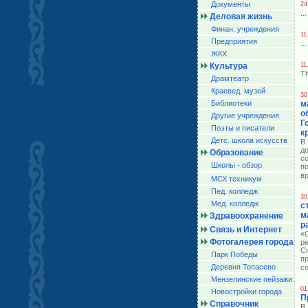
Документы
24
...
Деловая жизнь
Финан. учреждения
11
Предприятия
...
ЖКХ
Культура
11
Th
Драмтеатр
Краевед. музей
30
Библиотеки
м
о
Другие учреждения
Г
Поэты и писатели
к
Детс. школа искусств
В
д
Образование
с
Школы - обзор
п
в
МСХ техникум
Пед. колледж
30
Мед. колледж
с
м
Здравоохранение
р
Связь и Интернет
«
Фотогалерея города
р
С
Парк Победы
п
Деревня Топасево
с
Мензелинские пейзажи
01
Новостройки города
П
Справочник
В