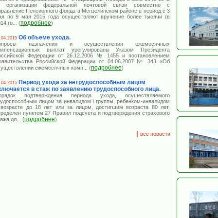
г. организации федеральной почтовой связи совместно с
правление Пенсионного фонда в Мензелинском районе в период с 3
ая по 9 мая 2015 года осуществляют вручение более тысячи (в
подробнее
14 го
... (
)
Об объеме ухода.
.04.2015
опросы назначения и осуществления ежемесячных
омпенсационных выплат урегулированы Указом Президента
оссийской Федерации от 26.12.2006 № 1455 и постановлением
равительства Российской Федерации от 04.06.2007 № 343 «Об
подробнее
существлении ежемесячных комп
... (
)
Период ухода за нетрудоспособным лицом
.04.2015
ключается в стаж по заявлению трудоспособного лица.
орядок подтверждения периода ухода, осуществляемого
рудоспособным лицом за инвалидом I группы, ребенком-инвалидом
 возрасте до 18 лет или за лицом, достигшим возраста 80 лет,
пределен пунктом 27 Правил подсчета и подтверждения страхового
подробнее
тажа дл
... (
)
|
все новости