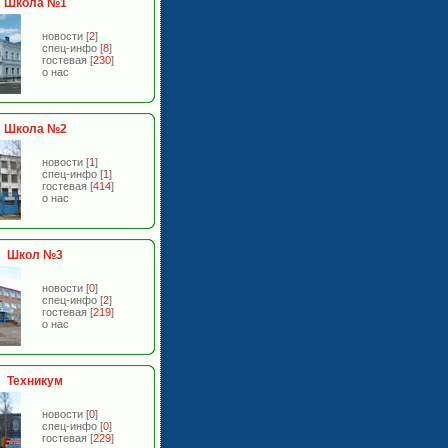
Школа №1
новости
[
2
]
спец-инфо
[
8
]
гостевая
[
230
]
о нас
Школа №2
новости
[
1
]
спец-инфо
[
1
]
гостевая
[
414
]
о нас
Школ №3
новости
[
0
]
спец-инфо
[
2
]
гостевая
[
219
]
о нас
Техникум
новости
[
0
]
спец-инфо
[
0
]
гостевая
[
229
]