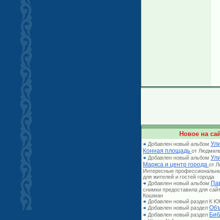
Новое на сай
Ули
Добавлен новый альбом
Конная площадь
от Людмил
Ул
Добавлен новый альбом
Маркса и центр города
от 
Интересные профессиональн
для жителей и гостей города
Па
Добавлен новый альбом
снимки предоставила для сай
Кошман
Добавлен новый раздел К
Объ
Добавлен новый раздел
Биб
Добавлен новый раздел