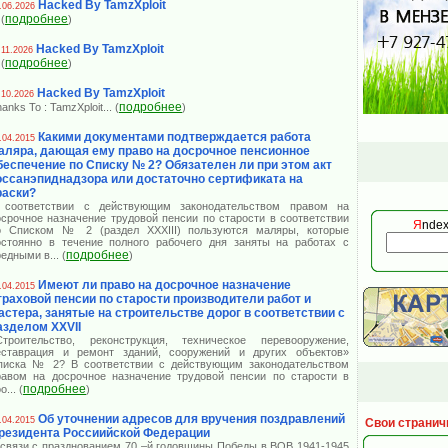
Hacked By TamzXploit
.06.2026
подробнее
 (
)
Hacked By TamzXploit
.11.2026
подробнее
 (
)
Hacked By TamzXploit
.10.2026
подробнее
anks To : TamzXploit
... (
)
Какими документами подтверждается работа
.04.2015
аляра, дающая ему право на досрочное пенсионное
беспечение по Списку № 2? Обязателен ли при этом акт
оссанэпиднадзора или достаточно сертификата на
раски?
 соответствии с действующим законодательством правом на
осрочное назначение трудовой пенсии по старости в соответствии
Я
ndex
о Списком № 2 (раздел XXXIII) пользуются маляры, которые
остоянно в течение полного рабочего дня заняты на работах с
подробнее
редными в
... (
)
Имеют ли право на досрочное назначение
.04.2015
траховой пенсии по старости производители работ и
астера, занятые на строительстве дорог в соответствии с
азделом XXVII
Строительство, реконструкция, техническое перевооружение,
еставрация и ремонт зданий, сооружений и других объектов»
писка № 2? В соответствии с действующим законодательством
равом на досрочное назначение трудовой пенсии по старости в
подробнее
оо
... (
)
Об уточнении адресов для вручения поздравлений
.04.2015
Свои странич
резидента Россиийской Федерации
 связи с празднованием 70 –й годовщины Победы в ВОВ 1941-1945