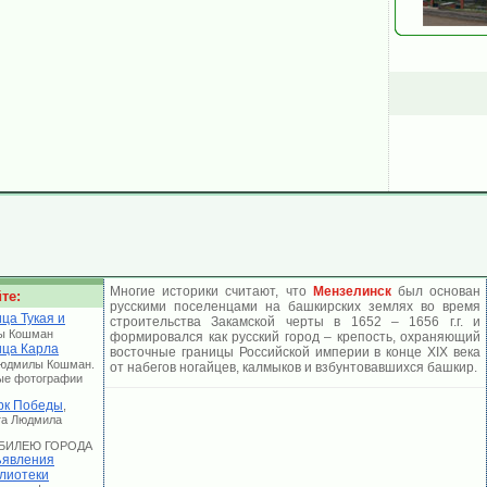
Многие историки считают, что
Мензелинск
был основан
те:
русскими поселенцами на башкирских землях во время
ца Тукая и
строительства Закамской черты в 1652 – 1656 г.г. и
ы Кошман
формировался как русский город – крепость, охраняющий
ица Карла
восточные границы Российской империи в конце ХIХ века
Людмилы Кошман.
от набегов ногайцев, калмыков и взбунтовавшихся башкир.
ые фотографии
рк Победы
,
та Людмила
 ЮБИЛЕЮ ГОРОДА
явления
лиотеки