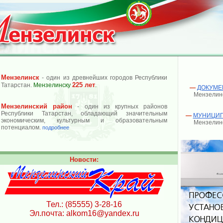
Мензелинск
- один из древнейших городов Республики
225 лет
Татарстан.
Мензелинску
.
—
ДОКУМЕ
Мензелинс
Мензелинский район
- один из крупных районов
Республики Татарстан, обладающий значительным
—
МУНИЦИПА
экономическим, культурным и образовательным
Мензелинс
потенциалом.
подробнее
Новости:
Тел.: (85555) 3-28-16
Эл.почта: alkom16@yandex.ru