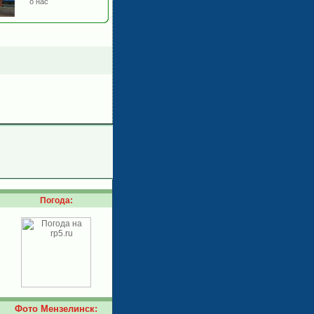
о нас
Погода:
Фото Мензелинск: