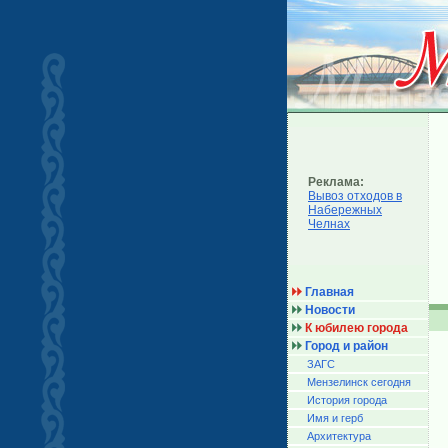
Реклама:
Вывоз отходов в
Набережных
Челнах
Главная
Новости
К юбилею города
Город и район
ЗАГС
Мензелинск сегодня
История города
Имя и герб
Архитектура