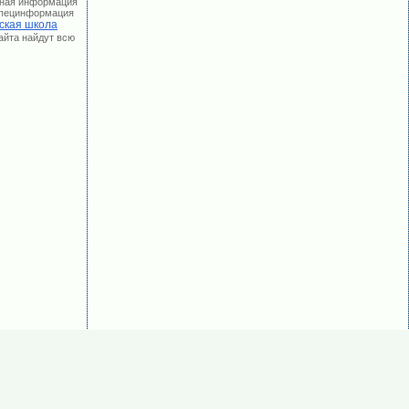
лная информация
 Специнформация
ская школа
сайта найдут всю