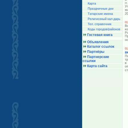
г
Карта
У
Праздничные дни
м
20
Татарские имена
Религиозный кал-дарь
01
Тел. справочник
В
Коды городов/райoнов
к
Р
Гостевая книга
П
о
Объявления
Каталог ссылок
01
Партнёры
в
П
Партнерские
т
ссылки
в
Карта сайта
о
с